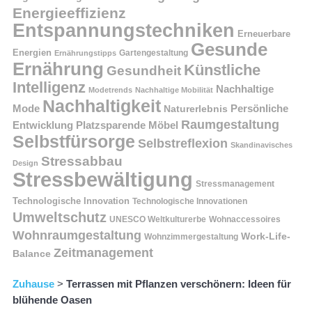
Energieeffizienz
Entspannungstechniken
Erneuerbare
Gesunde
Energien
Ernährungstipps
Gartengestaltung
Ernährung
Künstliche
Gesundheit
Intelligenz
Nachhaltige
Modetrends
Nachhaltige Mobilität
Nachhaltigkeit
Persönliche
Mode
Naturerlebnis
Raumgestaltung
Entwicklung
Platzsparende Möbel
Selbstfürsorge
Selbstreflexion
Skandinavisches
Stressabbau
Design
Stressbewältigung
Stressmanagement
Technologische Innovation
Technologische Innovationen
Umweltschutz
UNESCO Weltkulturerbe
Wohnaccessoires
Wohnraumgestaltung
Work-Life-
Wohnzimmergestaltung
Zeitmanagement
Balance
Zuhause
>
Terrassen mit Pflanzen verschönern: Ideen für
blühende Oasen