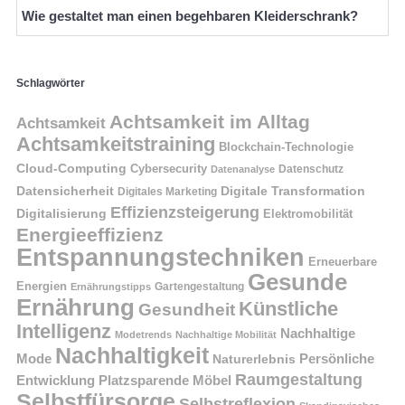
Wie gestaltet man einen begehbaren Kleiderschrank?
Schlagwörter
Achtsamkeit im Alltag
Achtsamkeit
Achtsamkeitstraining
Blockchain-Technologie
Cloud-Computing
Cybersecurity
Datenschutz
Datenanalyse
Datensicherheit
Digitale Transformation
Digitales Marketing
Effizienzsteigerung
Digitalisierung
Elektromobilität
Energieeffizienz
Entspannungstechniken
Erneuerbare
Gesunde
Energien
Ernährungstipps
Gartengestaltung
Ernährung
Künstliche
Gesundheit
Intelligenz
Nachhaltige
Modetrends
Nachhaltige Mobilität
Nachhaltigkeit
Persönliche
Mode
Naturerlebnis
Raumgestaltung
Entwicklung
Platzsparende Möbel
Selbstfürsorge
Selbstreflexion