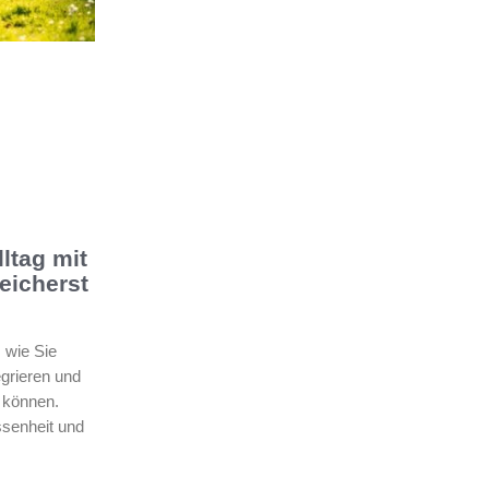
ltag mit
eicherst
 wie Sie
egrieren und
n können.
ssenheit und