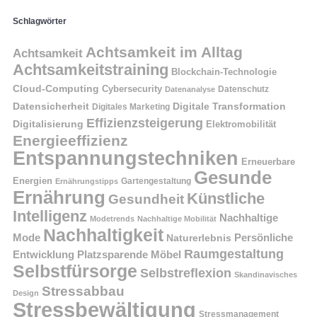
Schlagwörter
Achtsamkeit im Alltag
Achtsamkeit
Achtsamkeitstraining
Blockchain-Technologie
Cloud-Computing
Cybersecurity
Datenschutz
Datenanalyse
Datensicherheit
Digitale Transformation
Digitales Marketing
Effizienzsteigerung
Digitalisierung
Elektromobilität
Energieeffizienz
Entspannungstechniken
Erneuerbare
Gesunde
Energien
Ernährungstipps
Gartengestaltung
Ernährung
Künstliche
Gesundheit
Intelligenz
Nachhaltige
Modetrends
Nachhaltige Mobilität
Nachhaltigkeit
Persönliche
Mode
Naturerlebnis
Raumgestaltung
Entwicklung
Platzsparende Möbel
Selbstfürsorge
Selbstreflexion
Skandinavisches
Stressabbau
Design
Stressbewältigung
Stressmanagement