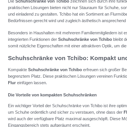
Die
Schuhschränke von Tchibo
zeichnen sich durch ihre funkti
praktischen Lösungen bieten nicht nur Stauraum für Schuhe, son
und einladend zu gestalten. Tchibo hat ein Sortiment an Flurmöbe
Bedürfnissen gerecht wird und zugleich ästhetisch ansprechend i
Besonders in Haushalten mit mehreren Familienmitgliedern ist es
integrierten Funktionen der
Schuhschränke von Tchibo
bleibt 
somit nützliche Eigenschaften mit einer attraktiven Optik, um die
Schuhschränke von Tchibo: Kompakt und 
Kompakte
Schuhschränke von Tchibo
erfreuen sich großer Bel
begrenztem Platz. Diese praktischen Lösungen vereinen Funktiona
Flur
einfügen lassen.
Die Vorteile von kompakten Schuhschränken
Ein wichtiger Vorteil der Schuhschränke von Tchibo ist ihre op
um Schuhe ordentlich und sicher zu verstauen, ohne dass der
F
wird auch der verfügbare Platz maximal ausgeschöpft. Diese Mö
Eingangsbereich stets aufgeräumt erscheint.