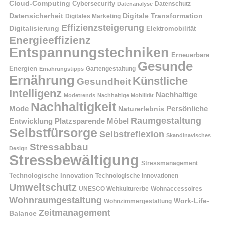
Cloud-Computing
Cybersecurity
Datenschutz
Datenanalyse
Datensicherheit
Digitale Transformation
Digitales Marketing
Effizienzsteigerung
Digitalisierung
Elektromobilität
Energieeffizienz
Entspannungstechniken
Erneuerbare
Gesunde
Energien
Ernährungstipps
Gartengestaltung
Ernährung
Künstliche
Gesundheit
Intelligenz
Nachhaltige
Modetrends
Nachhaltige Mobilität
Nachhaltigkeit
Persönliche
Mode
Naturerlebnis
Raumgestaltung
Entwicklung
Platzsparende Möbel
Selbstfürsorge
Selbstreflexion
Skandinavisches
Stressabbau
Design
Stressbewältigung
Stressmanagement
Technologische Innovation
Technologische Innovationen
Umweltschutz
UNESCO Weltkulturerbe
Wohnaccessoires
Wohnraumgestaltung
Work-Life-
Wohnzimmergestaltung
Zeitmanagement
Balance