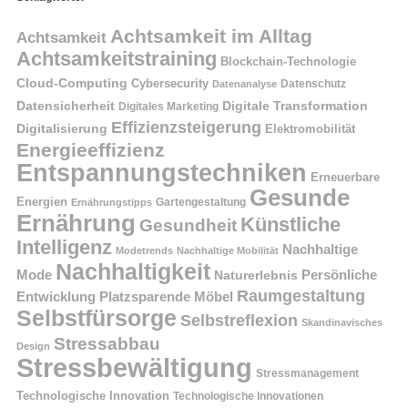
Achtsamkeit im Alltag
Achtsamkeit
Achtsamkeitstraining
Blockchain-Technologie
Cloud-Computing
Cybersecurity
Datenschutz
Datenanalyse
Datensicherheit
Digitale Transformation
Digitales Marketing
Effizienzsteigerung
Digitalisierung
Elektromobilität
Energieeffizienz
Entspannungstechniken
Erneuerbare
Gesunde
Energien
Ernährungstipps
Gartengestaltung
Ernährung
Künstliche
Gesundheit
Intelligenz
Nachhaltige
Modetrends
Nachhaltige Mobilität
Nachhaltigkeit
Persönliche
Mode
Naturerlebnis
Raumgestaltung
Entwicklung
Platzsparende Möbel
Selbstfürsorge
Selbstreflexion
Skandinavisches
Stressabbau
Design
Stressbewältigung
Stressmanagement
Technologische Innovation
Technologische Innovationen