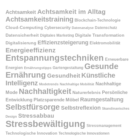
Achtsamkeit im Alltag
Achtsamkeit
Achtsamkeitstraining
Blockchain-Technologie
Cloud-Computing
Cybersecurity
Datenschutz
Datenanalyse
Datensicherheit
Digitale Transformation
Digitales Marketing
Effizienzsteigerung
Digitalisierung
Elektromobilität
Energieeffizienz
Entspannungstechniken
Erneuerbare
Gesunde
Energien
Ernährungstipps
Gartengestaltung
Ernährung
Künstliche
Gesundheit
Intelligenz
Nachhaltige
Modetrends
Nachhaltige Mobilität
Nachhaltigkeit
Persönliche
Mode
Naturerlebnis
Raumgestaltung
Entwicklung
Platzsparende Möbel
Selbstfürsorge
Selbstreflexion
Skandinavisches
Stressabbau
Design
Stressbewältigung
Stressmanagement
Technologische Innovation
Technologische Innovationen