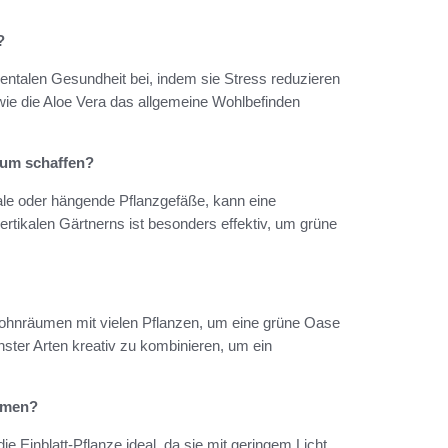
?
ntalen Gesundheit bei, indem sie Stress reduzieren
 wie die Aloe Vera das allgemeine Wohlbefinden
aum schaffen?
ale oder hängende Pflanzgefäße, kann eine
tikalen Gärtnerns ist besonders effektiv, um grüne
Wohnräumen mit vielen Pflanzen, um eine grüne Oase
hster Arten kreativ zu kombinieren, um ein
äumen?
 Einblatt-Pflanze ideal, da sie mit geringem Licht