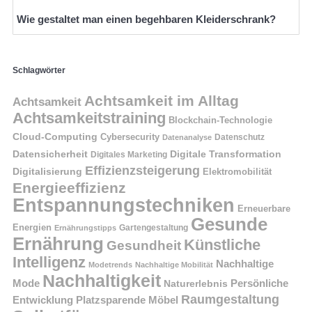
Wie gestaltet man einen begehbaren Kleiderschrank?
Schlagwörter
Achtsamkeit im Alltag
Achtsamkeit
Achtsamkeitstraining
Blockchain-Technologie
Cloud-Computing
Cybersecurity
Datenschutz
Datenanalyse
Datensicherheit
Digitale Transformation
Digitales Marketing
Effizienzsteigerung
Digitalisierung
Elektromobilität
Energieeffizienz
Entspannungstechniken
Erneuerbare
Gesunde
Energien
Ernährungstipps
Gartengestaltung
Ernährung
Künstliche
Gesundheit
Intelligenz
Nachhaltige
Modetrends
Nachhaltige Mobilität
Nachhaltigkeit
Persönliche
Mode
Naturerlebnis
Raumgestaltung
Entwicklung
Platzsparende Möbel