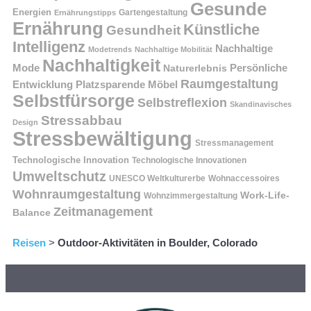
Gesunde
Energien
Ernährungstipps
Gartengestaltung
Ernährung
Künstliche
Gesundheit
Intelligenz
Nachhaltige
Modetrends
Nachhaltige Mobilität
Nachhaltigkeit
Persönliche
Mode
Naturerlebnis
Raumgestaltung
Entwicklung
Platzsparende Möbel
Selbstfürsorge
Selbstreflexion
Skandinavisches
Stressabbau
Design
Stressbewältigung
Stressmanagement
Technologische Innovation
Technologische Innovationen
Umweltschutz
UNESCO Weltkulturerbe
Wohnaccessoires
Wohnraumgestaltung
Work-Life-
Wohnzimmergestaltung
Zeitmanagement
Balance
Reisen
>
Outdoor-Aktivitäten in Boulder, Colorado