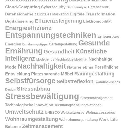
Blockchain-Technologie
Cloud-Computing
Cybersecurity
Datenschutz
Datenanalyse
Datensicherheit
Digitale Transformation
Digitales Marketing
Effizienzsteigerung
Digitalisierung
Elektromobilität
Energieeffizienz
Entspannungstechniken
Erneuerbare
Gesunde
Energien
Ernährungstipps
Gartengestaltung
Ernährung
Künstliche
Gesundheit
Intelligenz
Nachhaltige
Modetrends
Nachhaltige Mobilität
Nachhaltigkeit
Persönliche
Mode
Naturerlebnis
Raumgestaltung
Entwicklung
Platzsparende Möbel
Selbstfürsorge
Selbstreflexion
Skandinavisches
Stressabbau
Design
Stressbewältigung
Stressmanagement
Technologische Innovation
Technologische Innovationen
Umweltschutz
UNESCO Weltkulturerbe
Wohnaccessoires
Wohnraumgestaltung
Work-Life-
Wohnzimmergestaltung
Zeitmanagement
Balance