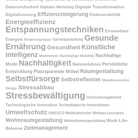
Datensicherheit
Digitale Transformation
Digitales Marketing
Effizienzsteigerung
Digitalisierung
Elektromobilität
Energieeffizienz
Entspannungstechniken
Erneuerbare
Gesunde
Energien
Ernährungstipps
Gartengestaltung
Ernährung
Künstliche
Gesundheit
Intelligenz
Nachhaltige
Modetrends
Nachhaltige Mobilität
Nachhaltigkeit
Persönliche
Mode
Naturerlebnis
Raumgestaltung
Entwicklung
Platzsparende Möbel
Selbstfürsorge
Selbstreflexion
Skandinavisches
Stressabbau
Design
Stressbewältigung
Stressmanagement
Technologische Innovation
Technologische Innovationen
Umweltschutz
UNESCO Weltkulturerbe
Wohnaccessoires
Wohnraumgestaltung
Work-Life-
Wohnzimmergestaltung
Zeitmanagement
Balance