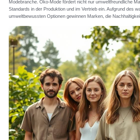
Modebranche. Öko-Mode fördert nicht nur umweltfreundliche Mate
Standards in der Produktion und im Vertrieb ein. Aufgrund des 
umweltbewussten Optionen gewinnen Marken, die Nachhaltigkeit 