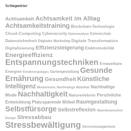
Schlagwörter
Achtsamkeit im Alltag
Achtsamkeit
Achtsamkeitstraining
Blockchain-Technologie
Cloud-Computing
Cybersecurity
Datenschutz
Datenanalyse
Datensicherheit
Digitale Transformation
Digitales Marketing
Effizienzsteigerung
Digitalisierung
Elektromobilität
Energieeffizienz
Entspannungstechniken
Erneuerbare
Gesunde
Energien
Ernährungstipps
Gartengestaltung
Ernährung
Künstliche
Gesundheit
Intelligenz
Nachhaltige
Modetrends
Nachhaltige Mobilität
Nachhaltigkeit
Persönliche
Mode
Naturerlebnis
Raumgestaltung
Entwicklung
Platzsparende Möbel
Selbstfürsorge
Selbstreflexion
Skandinavisches
Stressabbau
Design
Stressbewältigung
Stressmanagement