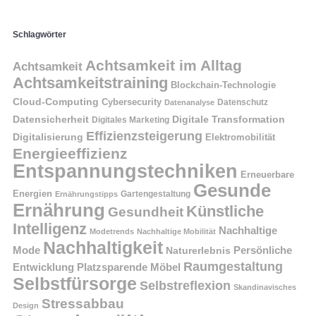
Schlagwörter
Achtsamkeit im Alltag
Achtsamkeit
Achtsamkeitstraining
Blockchain-Technologie
Cloud-Computing
Cybersecurity
Datenschutz
Datenanalyse
Datensicherheit
Digitale Transformation
Digitales Marketing
Effizienzsteigerung
Digitalisierung
Elektromobilität
Energieeffizienz
Entspannungstechniken
Erneuerbare
Gesunde
Energien
Ernährungstipps
Gartengestaltung
Ernährung
Künstliche
Gesundheit
Intelligenz
Nachhaltige
Modetrends
Nachhaltige Mobilität
Nachhaltigkeit
Persönliche
Mode
Naturerlebnis
Raumgestaltung
Entwicklung
Platzsparende Möbel
Selbstfürsorge
Selbstreflexion
Skandinavisches
Stressabbau
Design