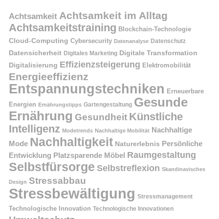
Achtsamkeit im Alltag
Achtsamkeit
Achtsamkeitstraining
Blockchain-Technologie
Cloud-Computing
Cybersecurity
Datenschutz
Datenanalyse
Datensicherheit
Digitale Transformation
Digitales Marketing
Effizienzsteigerung
Digitalisierung
Elektromobilität
Energieeffizienz
Entspannungstechniken
Erneuerbare
Gesunde
Energien
Ernährungstipps
Gartengestaltung
Ernährung
Künstliche
Gesundheit
Intelligenz
Nachhaltige
Modetrends
Nachhaltige Mobilität
Nachhaltigkeit
Persönliche
Mode
Naturerlebnis
Raumgestaltung
Entwicklung
Platzsparende Möbel
Selbstfürsorge
Selbstreflexion
Skandinavisches
Stressabbau
Design
Stressbewältigung
Stressmanagement
Technologische Innovation
Technologische Innovationen