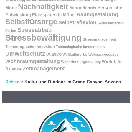
Nachhaltigkeit
Persönliche
Mode
Naturerlebnis
Raumgestaltung
Entwicklung
Platzsparende Möbel
Selbstfürsorge
Selbstreflexion
Skandinavisches
Stressabbau
Design
Stressbewältigung
Stressmanagement
Technologische Innovation
Technologische Innovationen
Umweltschutz
UNESCO Weltkulturerbe
Wohnaccessoires
Wohnraumgestaltung
Work-Life-
Wohnzimmergestaltung
Zeitmanagement
Balance
Reisen
>
Kultur und Outdoor im Grand Canyon, Arizona