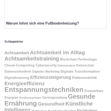
Warum lohnt sich eine Fußbodenheizung?
Schlagwörter
Achtsamkeit im Alltag
Achtsamkeit
Achtsamkeitstraining
Blockchain-Technologie
Cloud-Computing
Cybersecurity
Datenschutz
Datenanalyse
Datensicherheit
Digitale Transformation
Digitales Marketing
Effizienzsteigerung
Digitalisierung
Elektromobilität
Energieeffizienz
Entspannungstechniken
Erneuerbare
Gesunde
Energien
Ernährungstipps
Gartengestaltung
Ernährung
Künstliche
Gesundheit
Intelligenz
Nachhaltige
Modetrends
Nachhaltige Mobilität