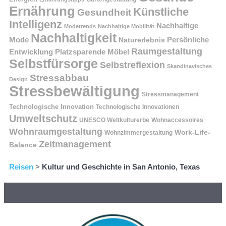
Ernährung
Künstliche
Gesundheit
Intelligenz
Nachhaltige
Modetrends
Nachhaltige Mobilität
Nachhaltigkeit
Persönliche
Mode
Naturerlebnis
Raumgestaltung
Entwicklung
Platzsparende Möbel
Selbstfürsorge
Selbstreflexion
Skandinavisches
Stressabbau
Design
Stressbewältigung
Stressmanagement
Technologische Innovation
Technologische Innovationen
Umweltschutz
UNESCO Weltkulturerbe
Wohnaccessoires
Wohnraumgestaltung
Work-Life-
Wohnzimmergestaltung
Zeitmanagement
Balance
Reisen
>
Kultur und Geschichte in San Antonio, Texas