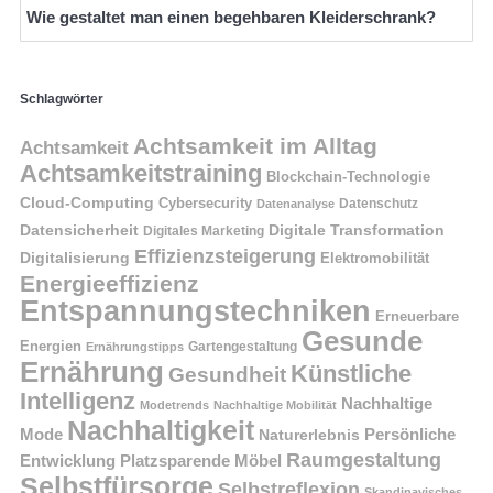
Wie gestaltet man einen begehbaren Kleiderschrank?
Schlagwörter
Achtsamkeit im Alltag
Achtsamkeit
Achtsamkeitstraining
Blockchain-Technologie
Cloud-Computing
Cybersecurity
Datenschutz
Datenanalyse
Datensicherheit
Digitale Transformation
Digitales Marketing
Effizienzsteigerung
Digitalisierung
Elektromobilität
Energieeffizienz
Entspannungstechniken
Erneuerbare
Gesunde
Energien
Ernährungstipps
Gartengestaltung
Ernährung
Künstliche
Gesundheit
Intelligenz
Nachhaltige
Modetrends
Nachhaltige Mobilität
Nachhaltigkeit
Persönliche
Mode
Naturerlebnis
Raumgestaltung
Entwicklung
Platzsparende Möbel
Selbstfürsorge
Selbstreflexion
Skandinavisches