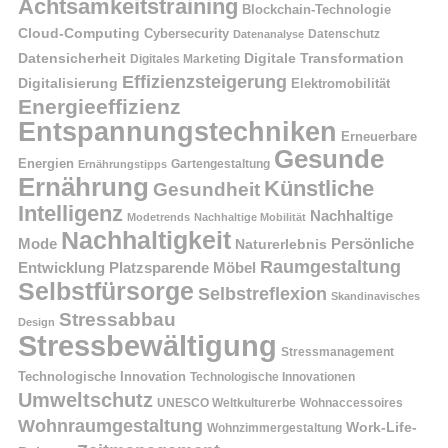
Achtsamkeitstraining
Blockchain-Technologie
Cloud-Computing
Cybersecurity
Datenschutz
Datenanalyse
Datensicherheit
Digitale Transformation
Digitales Marketing
Effizienzsteigerung
Digitalisierung
Elektromobilität
Energieeffizienz
Entspannungstechniken
Erneuerbare
Gesunde
Energien
Ernährungstipps
Gartengestaltung
Ernährung
Künstliche
Gesundheit
Intelligenz
Nachhaltige
Modetrends
Nachhaltige Mobilität
Nachhaltigkeit
Persönliche
Mode
Naturerlebnis
Raumgestaltung
Entwicklung
Platzsparende Möbel
Selbstfürsorge
Selbstreflexion
Skandinavisches
Stressabbau
Design
Stressbewältigung
Stressmanagement
Technologische Innovation
Technologische Innovationen
Umweltschutz
UNESCO Weltkulturerbe
Wohnaccessoires
Wohnraumgestaltung
Work-Life-
Wohnzimmergestaltung