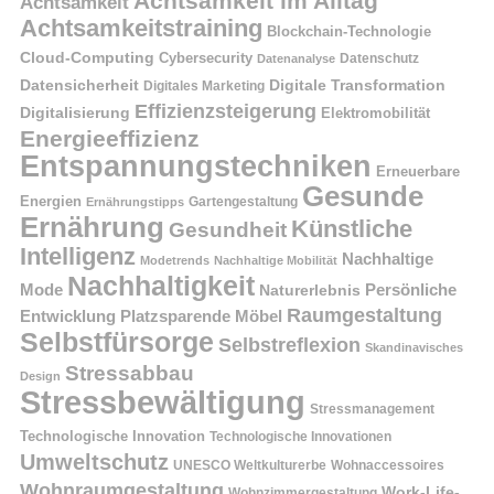
Achtsamkeit im Alltag
Achtsamkeit
Achtsamkeitstraining
Blockchain-Technologie
Cloud-Computing
Cybersecurity
Datenschutz
Datenanalyse
Datensicherheit
Digitale Transformation
Digitales Marketing
Effizienzsteigerung
Digitalisierung
Elektromobilität
Energieeffizienz
Entspannungstechniken
Erneuerbare
Gesunde
Energien
Ernährungstipps
Gartengestaltung
Ernährung
Künstliche
Gesundheit
Intelligenz
Nachhaltige
Modetrends
Nachhaltige Mobilität
Nachhaltigkeit
Persönliche
Mode
Naturerlebnis
Raumgestaltung
Entwicklung
Platzsparende Möbel
Selbstfürsorge
Selbstreflexion
Skandinavisches
Stressabbau
Design
Stressbewältigung
Stressmanagement
Technologische Innovation
Technologische Innovationen
Umweltschutz
UNESCO Weltkulturerbe
Wohnaccessoires
Wohnraumgestaltung
Work-Life-
Wohnzimmergestaltung