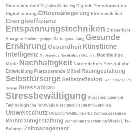
Datensicherheit
Digitale Transformation
Digitales Marketing
Effizienzsteigerung
Digitalisierung
Elektromobilität
Energieeffizienz
Entspannungstechniken
Erneuerbare
Gesunde
Energien
Ernährungstipps
Gartengestaltung
Ernährung
Künstliche
Gesundheit
Intelligenz
Nachhaltige
Modetrends
Nachhaltige Mobilität
Nachhaltigkeit
Persönliche
Mode
Naturerlebnis
Raumgestaltung
Entwicklung
Platzsparende Möbel
Selbstfürsorge
Selbstreflexion
Skandinavisches
Stressabbau
Design
Stressbewältigung
Stressmanagement
Technologische Innovation
Technologische Innovationen
Umweltschutz
UNESCO Weltkulturerbe
Wohnaccessoires
Wohnraumgestaltung
Work-Life-
Wohnzimmergestaltung
Zeitmanagement
Balance