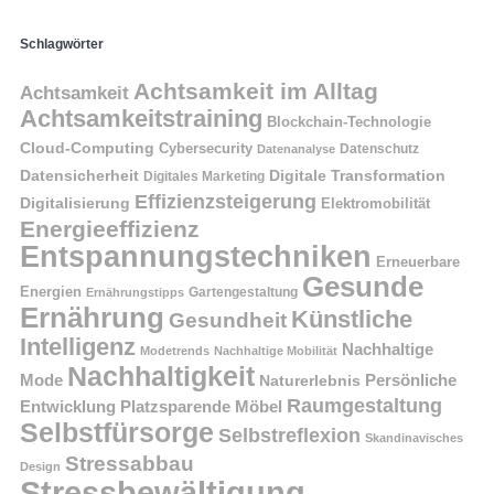
Schlagwörter
Achtsamkeit im Alltag
Achtsamkeit
Achtsamkeitstraining
Blockchain-Technologie
Cloud-Computing
Cybersecurity
Datenschutz
Datenanalyse
Datensicherheit
Digitale Transformation
Digitales Marketing
Effizienzsteigerung
Digitalisierung
Elektromobilität
Energieeffizienz
Entspannungstechniken
Erneuerbare
Gesunde
Energien
Ernährungstipps
Gartengestaltung
Ernährung
Künstliche
Gesundheit
Intelligenz
Nachhaltige
Modetrends
Nachhaltige Mobilität
Nachhaltigkeit
Persönliche
Mode
Naturerlebnis
Raumgestaltung
Entwicklung
Platzsparende Möbel
Selbstfürsorge
Selbstreflexion
Skandinavisches
Stressabbau
Design
Stressbewältigung