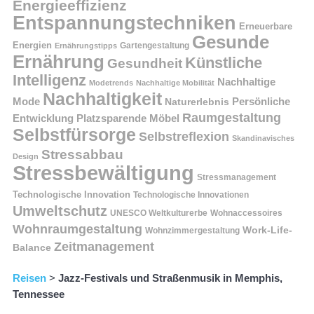
Energieeffizienz
Entspannungstechniken
Erneuerbare
Gesunde
Energien
Ernährungstipps
Gartengestaltung
Ernährung
Künstliche
Gesundheit
Intelligenz
Nachhaltige
Modetrends
Nachhaltige Mobilität
Nachhaltigkeit
Persönliche
Mode
Naturerlebnis
Raumgestaltung
Entwicklung
Platzsparende Möbel
Selbstfürsorge
Selbstreflexion
Skandinavisches
Stressabbau
Design
Stressbewältigung
Stressmanagement
Technologische Innovation
Technologische Innovationen
Umweltschutz
UNESCO Weltkulturerbe
Wohnaccessoires
Wohnraumgestaltung
Work-Life-
Wohnzimmergestaltung
Zeitmanagement
Balance
Reisen
>
Jazz-Festivals und Straßenmusik in Memphis,
Tennessee