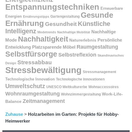
Entspannungstechniken
Erneuerbare
Gesunde
Energien
Ernährungstipps
Gartengestaltung
Ernährung
Künstliche
Gesundheit
Intelligenz
Nachhaltige
Modetrends
Nachhaltige Mobilität
Nachhaltigkeit
Persönliche
Mode
Naturerlebnis
Raumgestaltung
Entwicklung
Platzsparende Möbel
Selbstfürsorge
Selbstreflexion
Skandinavisches
Stressabbau
Design
Stressbewältigung
Stressmanagement
Technologische Innovation
Technologische Innovationen
Umweltschutz
UNESCO Weltkulturerbe
Wohnaccessoires
Wohnraumgestaltung
Work-Life-
Wohnzimmergestaltung
Zeitmanagement
Balance
Zuhause
>
Holzarbeiten im Garten: Projekte für Hobby-
Heimwerker