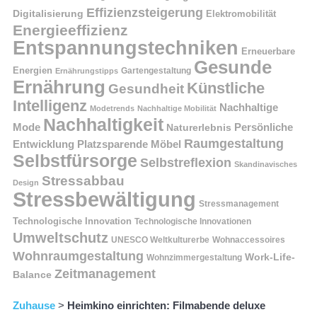
Effizienzsteigerung
Digitalisierung
Elektromobilität
Energieeffizienz
Entspannungstechniken
Erneuerbare
Gesunde
Energien
Ernährungstipps
Gartengestaltung
Ernährung
Künstliche
Gesundheit
Intelligenz
Nachhaltige
Modetrends
Nachhaltige Mobilität
Nachhaltigkeit
Persönliche
Mode
Naturerlebnis
Raumgestaltung
Entwicklung
Platzsparende Möbel
Selbstfürsorge
Selbstreflexion
Skandinavisches
Stressabbau
Design
Stressbewältigung
Stressmanagement
Technologische Innovation
Technologische Innovationen
Umweltschutz
UNESCO Weltkulturerbe
Wohnaccessoires
Wohnraumgestaltung
Work-Life-
Wohnzimmergestaltung
Zeitmanagement
Balance
Zuhause
>
Heimkino einrichten: Filmabende deluxe