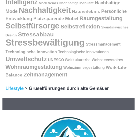
Intelligenz
Nachhaltige
Modetrends
Nachhaltige Mobilität
Nachhaltigkeit
Persönliche
Mode
Naturerlebnis
Raumgestaltung
Entwicklung
Platzsparende Möbel
Selbstfürsorge
Selbstreflexion
Skandinavisches
Stressabbau
Design
Stressbewältigung
Stressmanagement
Technologische Innovation
Technologische Innovationen
Umweltschutz
UNESCO Weltkulturerbe
Wohnaccessoires
Wohnraumgestaltung
Work-Life-
Wohnzimmergestaltung
Zeitmanagement
Balance
Lifestyle
>
Gruselführungen durch alte Gemäuer