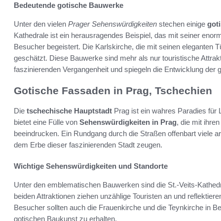
Bedeutende gotische Bauwerke
Unter den vielen
Prager Sehenswürdigkeiten
stechen einige
got
Kathedrale ist ein herausragendes Beispiel, das mit seiner enor
Besucher begeistert. Die Karlskirche, die mit seinen eleganten Tü
geschätzt. Diese Bauwerke sind mehr als nur touristische Attrak
faszinierenden Vergangenheit und spiegeln die Entwicklung der g
Gotische Fassaden in Prag, Tschechien
Die
tschechische Hauptstadt
Prag ist ein wahres Paradies für 
bietet eine Fülle von
Sehenswürdigkeiten in Prag
, die mit ihr
beeindrucken. Ein Rundgang durch die Straßen offenbart viele a
dem Erbe dieser faszinierenden Stadt zeugen.
Wichtige Sehenswürdigkeiten und Standorte
Unter den emblematischen Bauwerken sind die St.-Veits-Kathed
beiden Attraktionen ziehen unzählige Touristen an und reflektier
Besucher sollten auch die Frauenkirche und die Teynkirche in B
gotischen Baukunst zu erhalten.