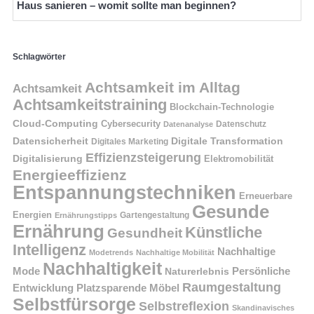
Haus sanieren – womit sollte man beginnen?
Schlagwörter
Achtsamkeit im Alltag
Achtsamkeit
Achtsamkeitstraining
Blockchain-Technologie
Cloud-Computing
Cybersecurity
Datenschutz
Datenanalyse
Datensicherheit
Digitale Transformation
Digitales Marketing
Effizienzsteigerung
Digitalisierung
Elektromobilität
Energieeffizienz
Entspannungstechniken
Erneuerbare
Gesunde
Energien
Ernährungstipps
Gartengestaltung
Ernährung
Künstliche
Gesundheit
Intelligenz
Nachhaltige
Modetrends
Nachhaltige Mobilität
Nachhaltigkeit
Persönliche
Mode
Naturerlebnis
Raumgestaltung
Entwicklung
Platzsparende Möbel
Selbstfürsorge
Selbstreflexion
Skandinavisches