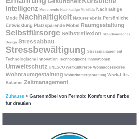
Ernährung
Künstliche
Gesundheit
Intelligenz
Nachhaltige
Modetrends
Nachhaltige Mobilität
Nachhaltigkeit
Persönliche
Mode
Naturerlebnis
Raumgestaltung
Entwicklung
Platzsparende Möbel
Selbstfürsorge
Selbstreflexion
Skandinavisches
Stressabbau
Design
Stressbewältigung
Stressmanagement
Technologische Innovation
Technologische Innovationen
Umweltschutz
UNESCO Weltkulturerbe
Wohnaccessoires
Wohnraumgestaltung
Work-Life-
Wohnzimmergestaltung
Zeitmanagement
Balance
Zuhause
>
Gartenmöbel von Fermob: Komfort und Farbe
für draußen