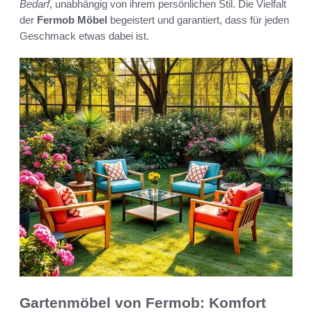
Bedarf
, unabhängig von ihrem persönlichen Stil. Die Vielfalt
der
Fermob Möbel
begeistert und garantiert, dass für jeden
Geschmack etwas dabei ist.
Gartenmöbel von Fermob: Komfort