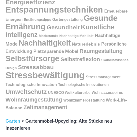
Energieeffizienz
Entspannungstechniken
Erneuerbare
Gesunde
Energien
Ernährungstipps
Gartengestaltung
Ernährung
Künstliche
Gesundheit
Intelligenz
Nachhaltige
Modetrends
Nachhaltige Mobilität
Nachhaltigkeit
Persönliche
Mode
Naturerlebnis
Raumgestaltung
Entwicklung
Platzsparende Möbel
Selbstfürsorge
Selbstreflexion
Skandinavisches
Stressabbau
Design
Stressbewältigung
Stressmanagement
Technologische Innovation
Technologische Innovationen
Umweltschutz
UNESCO Weltkulturerbe
Wohnaccessoires
Wohnraumgestaltung
Work-Life-
Wohnzimmergestaltung
Zeitmanagement
Balance
Garten
>
Gartenmöbel-Upcycling: Alte Stücke neu
inszenieren