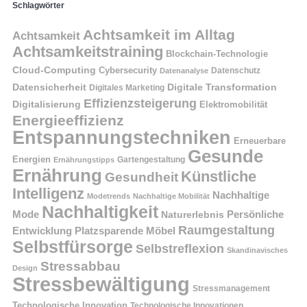
Schlagwörter
Achtsamkeit im Alltag
Achtsamkeit
Achtsamkeitstraining
Blockchain-Technologie
Cloud-Computing
Cybersecurity
Datenschutz
Datenanalyse
Datensicherheit
Digitale Transformation
Digitales Marketing
Effizienzsteigerung
Digitalisierung
Elektromobilität
Energieeffizienz
Entspannungstechniken
Erneuerbare
Gesunde
Energien
Ernährungstipps
Gartengestaltung
Ernährung
Künstliche
Gesundheit
Intelligenz
Nachhaltige
Modetrends
Nachhaltige Mobilität
Nachhaltigkeit
Persönliche
Mode
Naturerlebnis
Raumgestaltung
Entwicklung
Platzsparende Möbel
Selbstfürsorge
Selbstreflexion
Skandinavisches
Stressabbau
Design
Stressbewältigung
Stressmanagement
Technologische Innovation
Technologische Innovationen