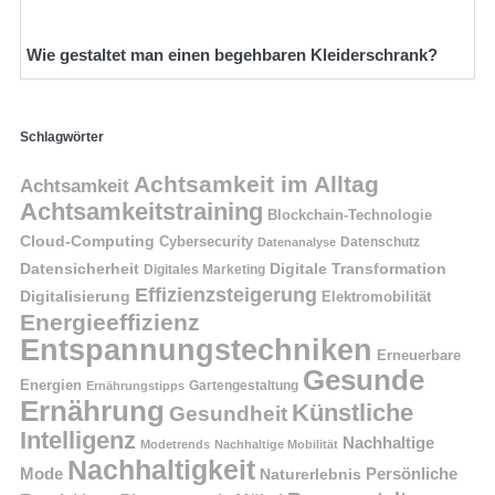
Wie gestaltet man einen begehbaren Kleiderschrank?
Schlagwörter
Achtsamkeit im Alltag
Achtsamkeit
Achtsamkeitstraining
Blockchain-Technologie
Cloud-Computing
Cybersecurity
Datenschutz
Datenanalyse
Datensicherheit
Digitale Transformation
Digitales Marketing
Effizienzsteigerung
Digitalisierung
Elektromobilität
Energieeffizienz
Entspannungstechniken
Erneuerbare
Gesunde
Energien
Ernährungstipps
Gartengestaltung
Ernährung
Künstliche
Gesundheit
Intelligenz
Nachhaltige
Modetrends
Nachhaltige Mobilität
Nachhaltigkeit
Persönliche
Mode
Naturerlebnis