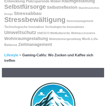
Raumgestaltung
Entwicklung
Platzsparende Möbel
Selbstfürsorge
Selbstreflexion
Skandinavisches
Stressabbau
Design
Stressbewältigung
Stressmanagement
Technologische Innovation
Technologische Innovationen
Umweltschutz
UNESCO Weltkulturerbe
Wohnaccessoires
Wohnraumgestaltung
Work-Life-
Wohnzimmergestaltung
Zeitmanagement
Balance
Lifestyle
>
Gaming-Cafés: Wo Zocken und Kaffee sich
treffen