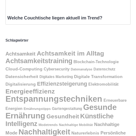
Welche Couchtische liegen aktuell im Trend?
Schlagwörter
Achtsamkeit im Alltag
Achtsamkeit
Achtsamkeitstraining
Blockchain-Technologie
Cloud-Computing
Cybersecurity
Datenschutz
Datenanalyse
Datensicherheit
Digitale Transformation
Digitales Marketing
Effizienzsteigerung
Digitalisierung
Elektromobilität
Energieeffizienz
Entspannungstechniken
Erneuerbare
Gesunde
Energien
Ernährungstipps
Gartengestaltung
Ernährung
Künstliche
Gesundheit
Intelligenz
Nachhaltige
Modetrends
Nachhaltige Mobilität
Nachhaltigkeit
Persönliche
Mode
Naturerlebnis