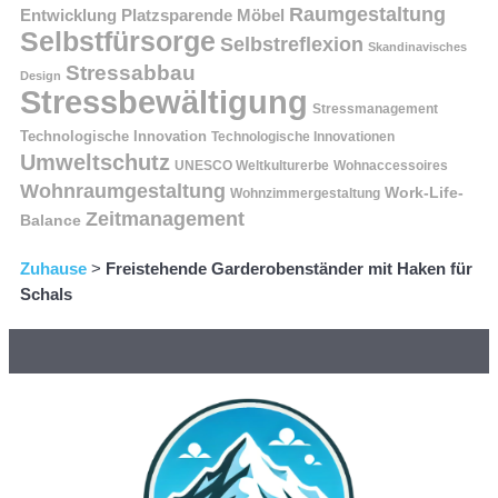
Raumgestaltung
Entwicklung
Platzsparende Möbel
Selbstfürsorge
Selbstreflexion
Skandinavisches
Stressabbau
Design
Stressbewältigung
Stressmanagement
Technologische Innovation
Technologische Innovationen
Umweltschutz
UNESCO Weltkulturerbe
Wohnaccessoires
Wohnraumgestaltung
Work-Life-
Wohnzimmergestaltung
Zeitmanagement
Balance
Zuhause
>
Freistehende Garderobenständer mit Haken für
Schals