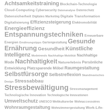
Achtsamkeitstraining
Blockchain-Technologie
Cloud-Computing
Cybersecurity
Datenschutz
Datenanalyse
Datensicherheit
Digitale Transformation
Digitales Marketing
Effizienzsteigerung
Digitalisierung
Elektromobilität
Energieeffizienz
Entspannungstechniken
Erneuerbare
Gesunde
Energien
Ernährungstipps
Gartengestaltung
Ernährung
Künstliche
Gesundheit
Intelligenz
Nachhaltige
Modetrends
Nachhaltige Mobilität
Nachhaltigkeit
Persönliche
Mode
Naturerlebnis
Raumgestaltung
Entwicklung
Platzsparende Möbel
Selbstfürsorge
Selbstreflexion
Skandinavisches
Stressabbau
Design
Stressbewältigung
Stressmanagement
Technologische Innovation
Technologische Innovationen
Umweltschutz
UNESCO Weltkulturerbe
Wohnaccessoires
Wohnraumgestaltung
Work-Life-
Wohnzimmergestaltung