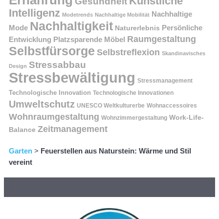
Ernährung
Künstliche
Gesundheit
Intelligenz
Nachhaltige
Modetrends
Nachhaltige Mobilität
Nachhaltigkeit
Persönliche
Mode
Naturerlebnis
Raumgestaltung
Entwicklung
Platzsparende Möbel
Selbstfürsorge
Selbstreflexion
Skandinavisches
Stressabbau
Design
Stressbewältigung
Stressmanagement
Technologische Innovation
Technologische Innovationen
Umweltschutz
UNESCO Weltkulturerbe
Wohnaccessoires
Wohnraumgestaltung
Work-Life-
Wohnzimmergestaltung
Zeitmanagement
Balance
Garten
>
Feuerstellen aus Naturstein: Wärme und Stil
vereint