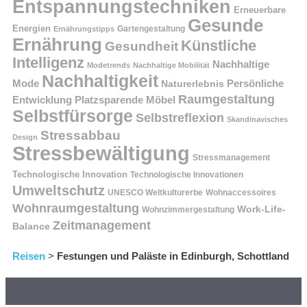
Entspannungstechniken
Erneuerbare
Gesunde
Energien
Ernährungstipps
Gartengestaltung
Ernährung
Künstliche
Gesundheit
Intelligenz
Nachhaltige
Modetrends
Nachhaltige Mobilität
Nachhaltigkeit
Persönliche
Mode
Naturerlebnis
Raumgestaltung
Entwicklung
Platzsparende Möbel
Selbstfürsorge
Selbstreflexion
Skandinavisches
Stressabbau
Design
Stressbewältigung
Stressmanagement
Technologische Innovation
Technologische Innovationen
Umweltschutz
UNESCO Weltkulturerbe
Wohnaccessoires
Wohnraumgestaltung
Work-Life-
Wohnzimmergestaltung
Zeitmanagement
Balance
Reisen
>
Festungen und Paläste in Edinburgh, Schottland