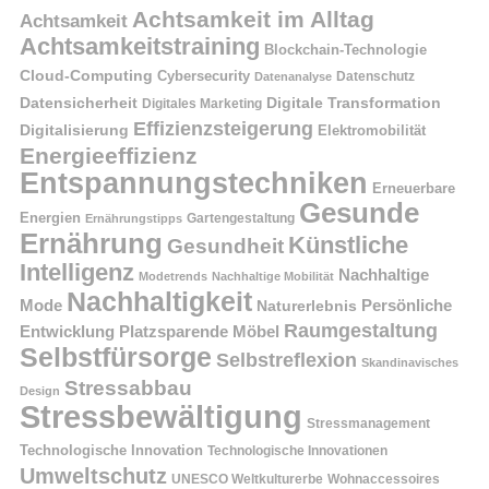
Achtsamkeit im Alltag
Achtsamkeit
Achtsamkeitstraining
Blockchain-Technologie
Cloud-Computing
Cybersecurity
Datenschutz
Datenanalyse
Datensicherheit
Digitale Transformation
Digitales Marketing
Effizienzsteigerung
Digitalisierung
Elektromobilität
Energieeffizienz
Entspannungstechniken
Erneuerbare
Gesunde
Energien
Ernährungstipps
Gartengestaltung
Ernährung
Künstliche
Gesundheit
Intelligenz
Nachhaltige
Modetrends
Nachhaltige Mobilität
Nachhaltigkeit
Persönliche
Mode
Naturerlebnis
Raumgestaltung
Entwicklung
Platzsparende Möbel
Selbstfürsorge
Selbstreflexion
Skandinavisches
Stressabbau
Design
Stressbewältigung
Stressmanagement
Technologische Innovation
Technologische Innovationen
Umweltschutz
UNESCO Weltkulturerbe
Wohnaccessoires