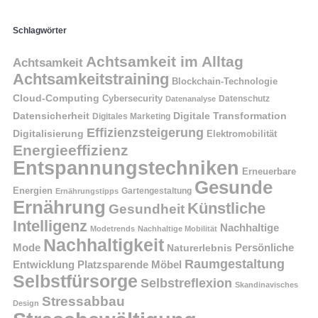
Schlagwörter
Achtsamkeit im Alltag
Achtsamkeit
Achtsamkeitstraining
Blockchain-Technologie
Cloud-Computing
Cybersecurity
Datenschutz
Datenanalyse
Datensicherheit
Digitale Transformation
Digitales Marketing
Effizienzsteigerung
Digitalisierung
Elektromobilität
Energieeffizienz
Entspannungstechniken
Erneuerbare
Gesunde
Energien
Ernährungstipps
Gartengestaltung
Ernährung
Künstliche
Gesundheit
Intelligenz
Nachhaltige
Modetrends
Nachhaltige Mobilität
Nachhaltigkeit
Persönliche
Mode
Naturerlebnis
Raumgestaltung
Entwicklung
Platzsparende Möbel
Selbstfürsorge
Selbstreflexion
Skandinavisches
Stressabbau
Design