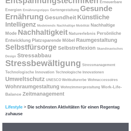
Entspannungstechniken
Erneuerbare
Gesunde
Energien
Ernährungstipps
Gartengestaltung
Ernährung
Künstliche
Gesundheit
Intelligenz
Nachhaltige
Modetrends
Nachhaltige Mobilität
Nachhaltigkeit
Persönliche
Mode
Naturerlebnis
Raumgestaltung
Entwicklung
Platzsparende Möbel
Selbstfürsorge
Selbstreflexion
Skandinavisches
Stressabbau
Design
Stressbewältigung
Stressmanagement
Technologische Innovation
Technologische Innovationen
Umweltschutz
UNESCO Weltkulturerbe
Wohnaccessoires
Wohnraumgestaltung
Work-Life-
Wohnzimmergestaltung
Zeitmanagement
Balance
Lifestyle
>
Die schönsten Aktivitäten für einen Regentag
zuhause