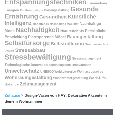
Entspannungstechniken
Erneuerbare
Gesunde
Energien
Ernährungstipps
Gartengestaltung
Ernährung
Künstliche
Gesundheit
Intelligenz
Nachhaltige
Modetrends
Nachhaltige Mobilität
Nachhaltigkeit
Persönliche
Mode
Naturerlebnis
Raumgestaltung
Entwicklung
Platzsparende Möbel
Selbstfürsorge
Selbstreflexion
Skandinavisches
Stressabbau
Design
Stressbewältigung
Stressmanagement
Technologische Innovation
Technologische Innovationen
Umweltschutz
UNESCO Weltkulturerbe
Wohnaccessoires
Wohnraumgestaltung
Work-Life-
Wohnzimmergestaltung
Zeitmanagement
Balance
Zuhause
>
Design-Vasen von HAY: Dekorative Akzente in
deinem Wohnzimmer