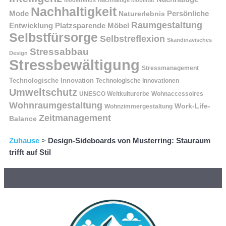
Modetrends
Nachhaltige Mobilität
Nachhaltigkeit
Persönliche
Mode
Naturerlebnis
Raumgestaltung
Entwicklung
Platzsparende Möbel
Selbstfürsorge
Selbstreflexion
Skandinavisches
Stressabbau
Design
Stressbewältigung
Stressmanagement
Technologische Innovation
Technologische Innovationen
Umweltschutz
UNESCO Weltkulturerbe
Wohnaccessoires
Wohnraumgestaltung
Work-Life-
Wohnzimmergestaltung
Zeitmanagement
Balance
Zuhause
>
Design-Sideboards von Musterring: Stauraum
trifft auf Stil