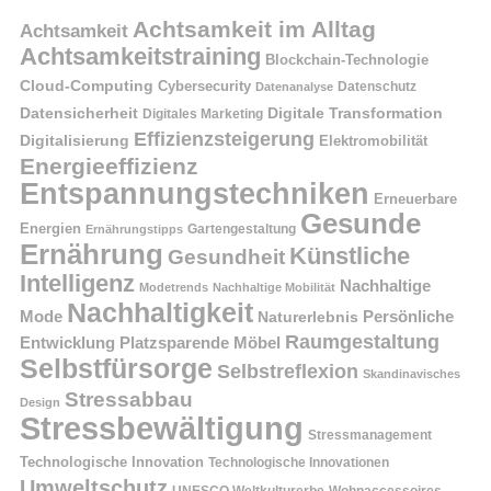
Achtsamkeit im Alltag
Achtsamkeit
Achtsamkeitstraining
Blockchain-Technologie
Cloud-Computing
Cybersecurity
Datenschutz
Datenanalyse
Datensicherheit
Digitale Transformation
Digitales Marketing
Effizienzsteigerung
Digitalisierung
Elektromobilität
Energieeffizienz
Entspannungstechniken
Erneuerbare
Gesunde
Energien
Ernährungstipps
Gartengestaltung
Ernährung
Künstliche
Gesundheit
Intelligenz
Nachhaltige
Modetrends
Nachhaltige Mobilität
Nachhaltigkeit
Persönliche
Mode
Naturerlebnis
Raumgestaltung
Entwicklung
Platzsparende Möbel
Selbstfürsorge
Selbstreflexion
Skandinavisches
Stressabbau
Design
Stressbewältigung
Stressmanagement
Technologische Innovation
Technologische Innovationen
Umweltschutz