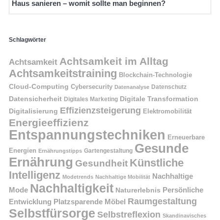
Haus sanieren – womit sollte man beginnen?
Schlagwörter
Achtsamkeit im Alltag
Achtsamkeit
Achtsamkeitstraining
Blockchain-Technologie
Cloud-Computing
Cybersecurity
Datenschutz
Datenanalyse
Datensicherheit
Digitale Transformation
Digitales Marketing
Effizienzsteigerung
Digitalisierung
Elektromobilität
Energieeffizienz
Entspannungstechniken
Erneuerbare
Gesunde
Energien
Ernährungstipps
Gartengestaltung
Ernährung
Künstliche
Gesundheit
Intelligenz
Nachhaltige
Modetrends
Nachhaltige Mobilität
Nachhaltigkeit
Persönliche
Mode
Naturerlebnis
Raumgestaltung
Entwicklung
Platzsparende Möbel
Selbstfürsorge
Selbstreflexion
Skandinavisches