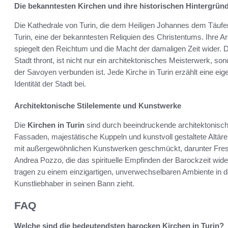
Die bekanntesten Kirchen und ihre historischen Hintergrün
Die Kathedrale von Turin, die dem Heiligen Johannes dem Täufer
Turin, eine der bekanntesten Reliquien des Christentums. Ihre A
spiegelt den Reichtum und die Macht der damaligen Zeit wider. D
Stadt thront, ist nicht nur ein architektonisches Meisterwerk, son
der Savoyen verbunden ist. Jede Kirche in Turin erzählt eine eig
Identität der Stadt bei.
Architektonische Stilelemente und Kunstwerke
Die
Kirchen in Turin
sind durch beeindruckende architektonische
Fassaden, majestätische Kuppeln und kunstvoll gestaltete Altär
mit außergewöhnlichen Kunstwerken geschmückt, darunter Fresk
Andrea Pozzo, die das spirituelle Empfinden der Barockzeit wid
tragen zu einem einzigartigen, unverwechselbaren Ambiente in d
Kunstliebhaber in seinen Bann zieht.
FAQ
Welche sind die bedeutendsten barocken Kirchen in Turin?