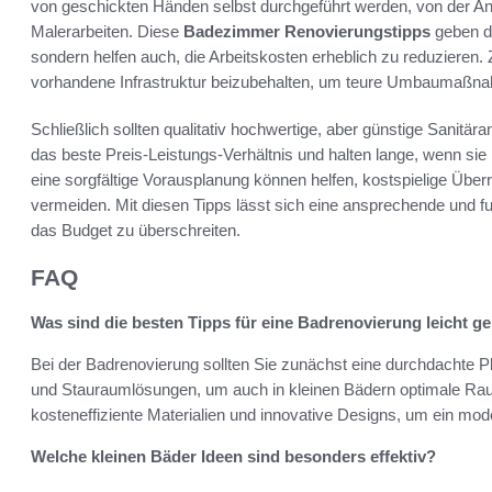
von geschickten Händen selbst durchgeführt werden, von der An
Malerarbeiten. Diese
Badezimmer Renovierungstipps
geben d
sondern helfen auch, die Arbeitskosten erheblich zu reduzieren.
vorhandene Infrastruktur beizubehalten, um teure Umbaumaßn
Schließlich sollten qualitativ hochwertige, aber günstige Sanitär
das beste Preis-Leistungs-Verhältnis und halten lange, wenn sie r
eine sorgfältige Vorausplanung können helfen, kostspielige Üb
vermeiden. Mit diesen Tipps lässt sich eine ansprechende und f
das Budget zu überschreiten.
FAQ
Was sind die besten Tipps für eine Badrenovierung leicht 
Bei der Badrenovierung sollten Sie zunächst eine durchdachte Pl
und Stauraumlösungen, um auch in kleinen Bädern optimale Ra
kosteneffiziente Materialien und innovative Designs, um ein mo
Welche kleinen Bäder Ideen sind besonders effektiv?