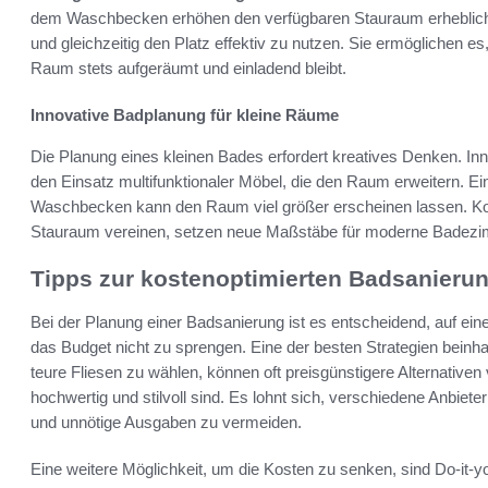
dem Waschbecken erhöhen den verfügbaren Stauraum erheblich.
und gleichzeitig den Platz effektiv zu nutzen. Sie ermöglichen e
Raum stets aufgeräumt und einladend bleibt.
Innovative Badplanung für kleine Räume
Die Planung eines kleinen Bades erfordert kreatives Denken. In
den Einsatz multifunktionaler Möbel, die den Raum erweitern. E
Waschbecken kann den Raum viel größer erscheinen lassen. Ko
Stauraum vereinen, setzen neue Maßstäbe für moderne Badezi
Tipps zur kostenoptimierten Badsanieru
Bei der Planung einer Badsanierung ist es entscheidend, auf ein
das Budget nicht zu sprengen. Eine der besten Strategien beinhalt
teure Fliesen zu wählen, können oft preisgünstigere Alternativen
hochwertig und stilvoll sind. Es lohnt sich, verschiedene Anbiet
und unnötige Ausgaben zu vermeiden.
Eine weitere Möglichkeit, um die Kosten zu senken, sind Do-it-y