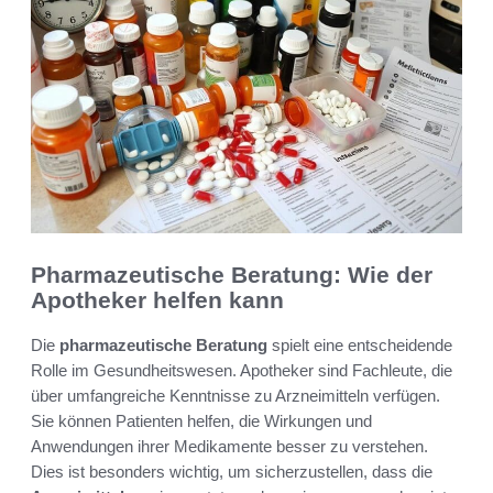
Pharmazeutische Beratung: Wie der
Apotheker helfen kann
Die
pharmazeutische Beratung
spielt eine entscheidende
Rolle im Gesundheitswesen. Apotheker sind Fachleute, die
über umfangreiche Kenntnisse zu Arzneimitteln verfügen.
Sie können Patienten helfen, die Wirkungen und
Anwendungen ihrer Medikamente besser zu verstehen.
Dies ist besonders wichtig, um sicherzustellen, dass die