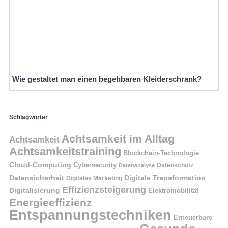
Wie gestaltet man einen begehbaren Kleiderschrank?
Schlagwörter
Achtsamkeit im Alltag
Achtsamkeit
Achtsamkeitstraining
Blockchain-Technologie
Cloud-Computing
Cybersecurity
Datenschutz
Datenanalyse
Datensicherheit
Digitale Transformation
Digitales Marketing
Effizienzsteigerung
Digitalisierung
Elektromobilität
Energieeffizienz
Entspannungstechniken
Erneuerbare