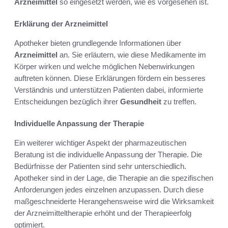
Arzneimittel
so eingesetzt werden, wie es vorgesehen ist.
Erklärung der Arzneimittel
Apotheker bieten grundlegende Informationen über
Arzneimittel
an. Sie erläutern, wie diese Medikamente im
Körper wirken und welche möglichen Nebenwirkungen
auftreten können. Diese Erklärungen fördern ein besseres
Verständnis und unterstützen Patienten dabei, informierte
Entscheidungen bezüglich ihrer
Gesundheit
zu treffen.
Individuelle Anpassung der Therapie
Ein weiterer wichtiger Aspekt der pharmazeutischen
Beratung ist die individuelle Anpassung der Therapie. Die
Bedürfnisse der Patienten sind sehr unterschiedlich.
Apotheker sind in der Lage, die Therapie an die spezifischen
Anforderungen jedes einzelnen anzupassen. Durch diese
maßgeschneiderte Herangehensweise wird die Wirksamkeit
der Arzneimitteltherapie erhöht und der Therapieerfolg
optimiert.