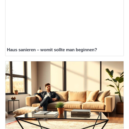
Haus sanieren – womit sollte man beginnen?