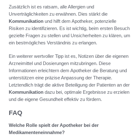
Zusätzlich ist es ratsam, alle Allergien und
Unverträglichkeiten zu erwähnen. Dies stärkt die
Kommunikation
und hilft dem Apotheker, potenzielle
Risiken zu identifizieren. Es ist wichtig, beim ersten Besuch
gezielte Fragen zu stellen und Unsicherheiten zu klären, um
ein bestmögliches Verständnis zu erlangen.
Ein weiterer wertvoller Tipp ist es, Notizen über die eigenen
Arzneimittel und Dosierungen mitzubringen. Diese
Informationen erleichtern dem Apotheker die Beratung und
unterstützen eine präzise Anpassung der Therapie.
Letztendlich trägt die aktive Beteiligung der Patienten an der
Kommunikation
dazu bei, optimale Ergebnisse zu erzielen
und die eigene Gesundheit effektiv zu fördern.
FAQ
Welche Rolle spielt der Apotheker bei der
Medikamenteneinnahme?