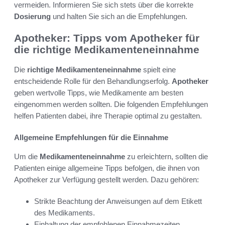
vermeiden. Informieren Sie sich stets über die korrekte
Dosierung
und halten Sie sich an die Empfehlungen.
Apotheker: Tipps vom Apotheker für
die richtige Medikamenteneinnahme
Die
richtige Medikamenteneinnahme
spielt eine
entscheidende Rolle für den Behandlungserfolg.
Apotheker
geben wertvolle Tipps, wie Medikamente am besten
eingenommen werden sollten. Die folgenden Empfehlungen
helfen Patienten dabei, ihre Therapie optimal zu gestalten.
Allgemeine Empfehlungen für die Einnahme
Um die
Medikamenteneinnahme
zu erleichtern, sollten die
Patienten einige allgemeine Tipps befolgen, die ihnen von
Apotheker zur Verfügung gestellt werden. Dazu gehören:
Strikte Beachtung der Anweisungen auf dem Etikett
des Medikaments.
Einhaltung der empfohlenen Einnahmezeiten.