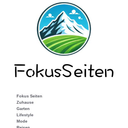
Fokus Seiten
Zuhause
Garten
Lifestyle
Mode
Reisen