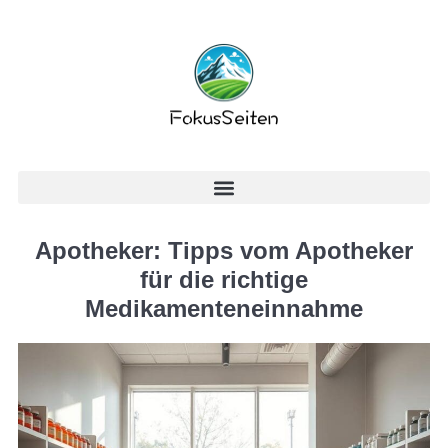
Apotheker: Tipps vom Apotheker
für die richtige
Medikamenteneinnahme