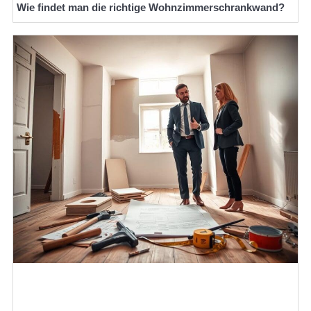
Wie findet man die richtige Wohnzimmerschrankwand?