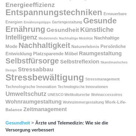
Energieeffizienz
Entspannungstechniken
Erneuerbare
Gesunde
Energien
Ernährungstipps
Gartengestaltung
Ernährung
Künstliche
Gesundheit
Intelligenz
Nachhaltige
Modetrends
Nachhaltige Mobilität
Nachhaltigkeit
Persönliche
Mode
Naturerlebnis
Raumgestaltung
Entwicklung
Platzsparende Möbel
Selbstfürsorge
Selbstreflexion
Skandinavisches
Stressabbau
Design
Stressbewältigung
Stressmanagement
Technologische Innovation
Technologische Innovationen
Umweltschutz
UNESCO Weltkulturerbe
Wohnaccessoires
Wohnraumgestaltung
Work-Life-
Wohnzimmergestaltung
Zeitmanagement
Balance
Gesundheit
>
Ärzte und Telemedizin: Wie sie die
Versorgung verbessert